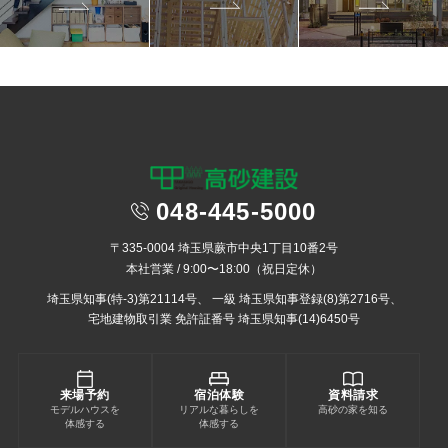
048-445-5000
〒335-0004 埼玉県蕨市中央1丁目10番2号
本社営業 / 9:00〜18:00（祝日定休）
埼玉県知事(特-3)第21114号、
一級 埼玉県知事登録(8)第2716号、
宅地建物取引業 免許証番号 埼玉県知事(14)6450号
来場予約
宿泊体験
資料請求
モデルハウスを
リアルな暮らしを
高砂の家を知る
体感する
体感する