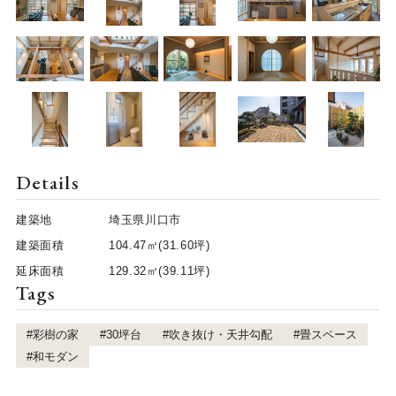
Details
建築地
埼玉県川口市
建築面積
104.47㎡(31.60坪)
延床面積
129.32㎡(39.11坪)
Tags
#彩樹の家
#30坪台
#吹き抜け・天井勾配
#畳スペース
#和モダン