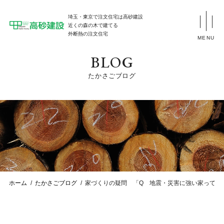
埼玉・東京で注文住宅は高砂建設
近くの森の木で建てる
外断熱の注文住宅
MENU
BLOG
たかさごブログ
ホーム
たかさごブログ
家づくりの疑問 「Q 地震・災害に強い家って？