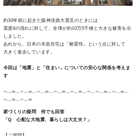
約30年前に起きた阪神淡路大震災のときには
震度6の揺れに対して、全壊が約10万5千棟と大きな被害を出
しました。
あれから、日本の木造住宅は「耐震性」という点に対して
大きく進歩しています。
今回は「地震」と「住まい」についての安心な関係を考えま
す
∽…∞…∽…∞…∽…∞…∽…∞…∽…∞…∽…∽…∞…∽…∞…
∽…∞…∽…∞
家づくりの疑問 何でも回答
「
Q
心配な大地震、暮らしは大丈夫？」
【ご質問】