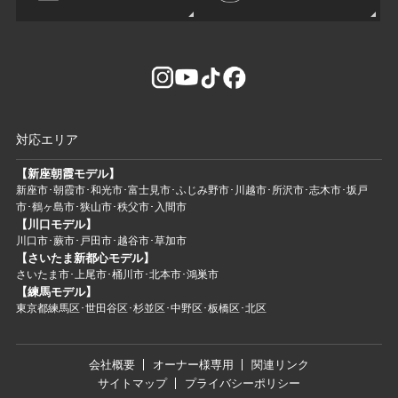
対応エリア
【新座朝霞モデル】
新座市･朝霞市･和光市･富士見市･ふじみ野市･川越市･所沢市･志木市･坂戸
市･鶴ヶ島市･狭山市･秩父市･入間市
【川口モデル】
川口市･蕨市･戸田市･越谷市･草加市
【さいたま新都心モデル】
さいたま市･上尾市･桶川市･北本市･鴻巣市
【練馬モデル】
東京都練馬区･世田谷区･杉並区･中野区･板橋区･北区
会社概要
オーナー様専用
関連リンク
サイトマップ
プライバシーポリシー