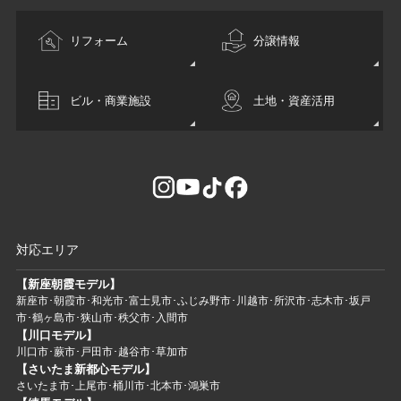
リフォーム
分譲情報
ビル・商業施設
土地・資産活用
対応エリア
【新座朝霞モデル】
新座市･朝霞市･和光市･富士見市･ふじみ野市･川越市･所沢市･志木市･坂戸
市･鶴ヶ島市･狭山市･秩父市･入間市
【川口モデル】
川口市･蕨市･戸田市･越谷市･草加市
【さいたま新都心モデル】
さいたま市･上尾市･桶川市･北本市･鴻巣市