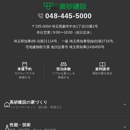
048-445-5000
〒335-0004 埼玉県蕨市中央1丁目10番2号
本社営業 / 9:00〜18:00（祝日定休）
埼玉県知事(特-3)第21114号、
一級 埼玉県知事登録(8)第2716号、
宅地建物取引業 免許証番号 埼玉県知事(14)6450号
来場予約
宿泊体験
資料請求
モデルハウスを
リアルな暮らしを
高砂の家を知る
体感する
体感する
高砂建設の家づくり
ソーラーサーキット・西川材・専属大工
性能・技術
耐震・空気環境・省エネ・耐久性能