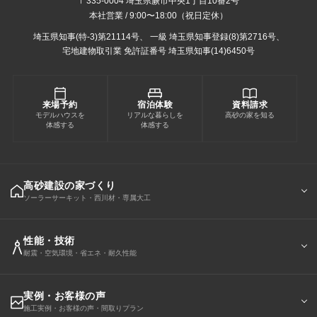
〒335-0004 埼玉県蕨市中央1丁目10番2号
本社営業 / 9:00〜18:00（祝日定休）
埼玉県知事(特-3)第21114号、
一級 埼玉県知事登録(8)第2716号、
宅地建物取引業 免許証番号 埼玉県知事(14)6450号
来場予約
宿泊体験
資料請求
モデルハウスを
リアルな暮らしを
高砂の家を知る
体感する
体感する
高砂建設の家づくり
ソーラーサーキット・西川材・専属大工
性能・技術
耐震・空気環境・省エネ・耐久性能
実例・お客様の声
施工実例・お客様の声・間取りプラン