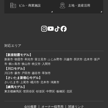
ビル・商業施設
土地・資産活用
対応エリア
【新座朝霞モデル】
新座市･朝霞市･和光市･富士見市･ふじみ野市･川越市･所沢市･志木市･坂戸
市･鶴ヶ島市･狭山市･秩父市･入間市
【川口モデル】
川口市･蕨市･戸田市･越谷市･草加市
【さいたま新都心モデル】
さいたま市･上尾市･桶川市･北本市･鴻巣市
【練馬モデル】
東京都練馬区･世田谷区･杉並区･中野区･板橋区･北区
会社概要
オーナー様専用
関連リンク