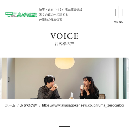
埼玉・東京で注文住宅は高砂建設
近くの森の木で建てる
外断熱の注文住宅
MENU
VOICE
お客様の声
ホーム
お客様の声
https://www.takasagokensetu.co.jp/iruma_zerocarboncit