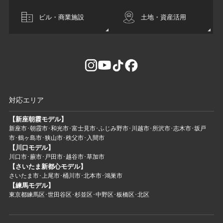
ビル・商業施設
土地・資産活用
対応エリア
【新座朝霞モデル】
新座市･朝霞市･和光市･富士見市･ふじみ野市･川越市･所沢市･志木市･坂戸
市･鶴ヶ島市･狭山市･秩父市･入間市
【川口モデル】
川口市･蕨市･戸田市･越谷市･草加市
【さいたま新都心モデル】
さいたま市･上尾市･桶川市･北本市･鴻巣市
【練馬モデル】
東京都練馬区･世田谷区･杉並区･中野区･板橋区･北区