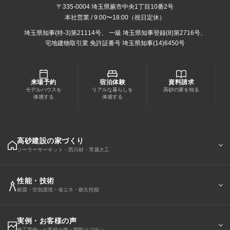
〒335-0004 埼玉県蕨市中央1丁目10番2号
本社営業 / 9:00〜18:00（祝日定休）
埼玉県知事(特-3)第21114号、
一級 埼玉県知事登録(8)第2716号、
宅地建物取引業 免許証番号 埼玉県知事(14)6450号
来場予約
宿泊体験
資料請求
モデルハウスを
リアルな暮らしを
高砂の家を知る
体感する
体感する
高砂建設の家づくり
ソーラーサーキット・西川材・専属大工
性能・技術
耐震・空気環境・省エネ・耐久性能
実例・お客様の声
施工実例・お客様の声・間取りプラン