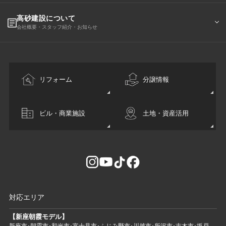
高砂建設について
会社概要・スタッフ紹介・お知らせ
リフォーム
分譲情報
ビル・商業施設
土地・資産活用
対応エリア
【新座朝霞モデル】
新座市･朝霞市･和光市･富士見市･ふじみ野市･川越市･所沢市･志木市･坂戸