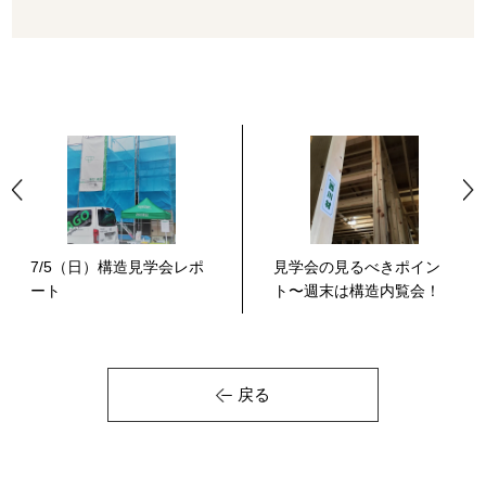
7/5（日）構造見学会レポ
見学会の見るべきポイン
ート
ト〜週末は構造内覧会！
戻る