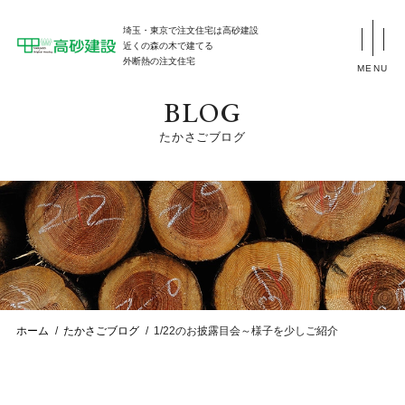
埼玉・東京で注文住宅は高砂建設
近くの森の木で建てる
外断熱の注文住宅
MENU
BLOG
たかさごブログ
ホーム
たかさごブログ
1/22のお披露目会～様子を少しご紹介