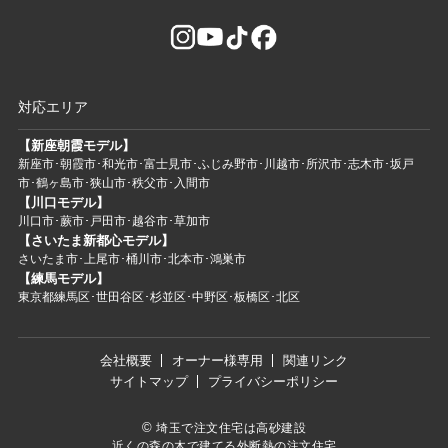
対応エリア
【新座朝霞モデル】
新座市･朝霞市･和光市･富士見市･ふじみ野市･川越市･所沢市･志木市･坂戸
市･鶴ヶ島市･狭山市･秩父市･入間市
【川口モデル】
川口市･蕨市･戸田市･越谷市･草加市
【さいたま新都心モデル】
さいたま市･上尾市･桶川市･北本市･鴻巣市
【練馬モデル】
東京都練馬区･世田谷区･杉並区･中野区･板橋区･北区
会社概要
オーナー様専用
関連リンク
サイトマップ
プライバシーポリシー
©
埼玉で注文住宅は高砂建設
近くの森の木で建てる外断熱の注文住宅